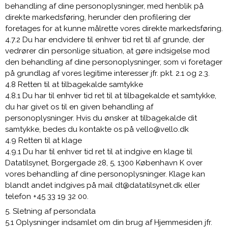
behandling af dine personoplysninger, med henblik på
direkte markedsføring, herunder den profilering der
foretages for at kunne målrette vores direkte markedsføring.
4.7.2 Du har endvidere til enhver tid ret til af grunde, der
vedrører din personlige situation, at gøre indsigelse mod
den behandling af dine personoplysninger, som vi foretager
på grundlag af vores legitime interesser jfr. pkt. 2.1 og 2.3.
4.8 Retten til at tilbagekalde samtykke
4.8.1 Du har til enhver tid ret til at tilbagekalde et samtykke,
du har givet os til en given behandling af
personoplysninger. Hvis du ønsker at tilbagekalde dit
samtykke, bedes du kontakte os på vello@vello.dk
4.9 Retten til at klage
4.9.1 Du har til enhver tid ret til at indgive en klage til
Datatilsynet, Borgergade 28, 5, 1300 København K over
vores behandling af dine personoplysninger. Klage kan
blandt andet indgives på mail dt@datatilsynet.dk eller
telefon +45 33 19 32 00.
5. Sletning af persondata
5.1 Oplysninger indsamlet om din brug af Hjemmesiden jfr.