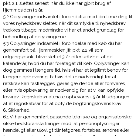
pkt. 2.1. slettes senest, når du ikke har gjort brug af
Hjemmesiden i 1 år.
5.2 Oplysninger indsamlet i forbindelse med din tilmelding til
vores nyhedsbrev slettes, når dit samtykke til nyhedsbrev
trækkes tilbage, medmindre vi har et andet grundlag for
behandling af oplysningerne.
5.3 Oplysninger indsamlet i forbindelse med køb du har
gennemført på Hjemmesiden jfr. pkt. 2.2 vil som
udgangspunkt blive slettet 3 år efter udløbet af det
kalenderår, hvori du har foretaget dit køb. Oplysninger kan
dog gemmes i længere tid, hvis vi har et legitimt behov for
længere opbevaring, fx hvis det er nødvendigt for at
retskrav kan fastlægges, gøres gældende eller forsvares,
eller hvis opbevaring er nødvendig for, at vi kan opfylde
lovkrav. Regnskabsmateriale opbevares i 5 år til udgangen
af et regnskabsår for at opfylde bogføringslovens krav.
6. Sikkerhed
6.1 Vi har gennemført passende tekniske og organisatoriske
sikkerhedsforanstaltninger mod, at personoplysninger
hændeligt eller ulovligt tilintetgøres, fortabes, ændres eller