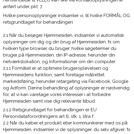
henvendelse til VELLO kan ske via kontaktoplysningerne
anført under pkt. 7.
Hvilke personoplysninger indsamler vi, til hvilke FORMÅL OG
retsgrundlaget for behandlingen
2.1 Når du besøger Hjemmesiden, indsamler vi automatisk
oplysninger om dig og din brug af Hjemmesiden, fx om
hvilken type browser du bruger, hvilke søgetermer du
bruger på Hjemmesiden, din IP-adresse, herunder din
netværkslokation, og informationer om din computer.
2.1.1 Formålet er at optimere brugeroplevelsen og
Hjemmesidens funktion, samt foretage målrettet
markedsføring, herunder retargeting via Facebook, Google
og Adform. Denne behandling af oplysninger er nødvendig
for, at vi kan varetage vores interesser i at forbedre
Hjemmesiden samt vise dig relevante tilbud.
2.1.2 Retsgrundlaget for behandlingen er EU
Persondataforordningens art 6, stk. 1, litra f.
2.2 Når du køber et produkt eller kommunikerer med os på
Hjemmesiden, indsamler vi de oplysninger, du selv afgiver, fx