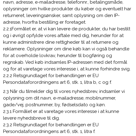
navn, adresse, e-mailadresse, telefonnr., betalingsmåde,
oplysninger om hvilke produkter du køber og eventuelt har
returneret, leveringsønsker, samt oplysning om den IP-
adresse, hvorfra bestilling er foretaget.
2.2.1Formålet er, at vi kan levere de produkter, du har bestilt
og i øvrigt opfylde vores aftale med dig, herunder for at
kunne administrere dine rettigheder til at returnere og
reklamere. Oplysninger om dine køb kan vi også behandle
for at overholde lovkrav, herunder til bogføring og
regnskab. Ved køb indsamles IP-adressen med det formål
og for at varetage vores interesse i, at kunne forhindre svig.
2.2.2 Retsgrundlaget for behandlingen er EU
Persondataforordningens art 6, stk. 1, litra b, c og f.
2.3 Når du tilmelder dig til vores nyhedsbrev, indsamler vi
oplysning om dit navn, e-mailadresse, mobilnummer,
gade/vej, postnummer, by, fødselsdato og køn.
2.3.1 Formålet er at varetage vores interesse i at kunne
levere nyhedsbreve til dig.
2.3.2 Retsgrundlaget for behandlingen er EU
Persondataforordningens art 6, stk. 1, litra f.