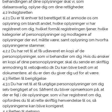
behandlingen af dine oplysninger skal vi, som
dataansvarlig, oplyse dig om dine rettigheder.
4.2 Indsigtsretten
4.2.1 Du er til enhver tid berettiget til at anmode os om
oplysning om blandt andet, hvilke oplysninger vi har
registreret om dig, hvilket formål registreringen tjener, hvilke
kategorier af personoplysninger og modtagere af
oplysninger der evt. måtte være, samt oplysning om hvorfra
oplysningerne stammer.
4.2.2 Du har ret til at få udleveret en kopi af de
personoplysninger, som vi behandler om dig. Hvis du ønsker
en kopi af dine personoplysninger, skal du sende en skriftlig
anmodning til vello@vello.dk Du kan blive bedt om at
dokumentere, at du er den du giver dig ud for at være.
4.3 Retten til berigtigelse
4.3.1 Du har ret til at få urigtige personoplysninger om dig
selv berigtiget af os. Såfremt du bliver opmærksom på, at
der er fejl i de oplysninger, som vi har registreret om dig,
opfordres du til at rette skriftlig henvendelse til os, så
oplysningerne kan blive korrigeret.
4.4 Retten til sletning