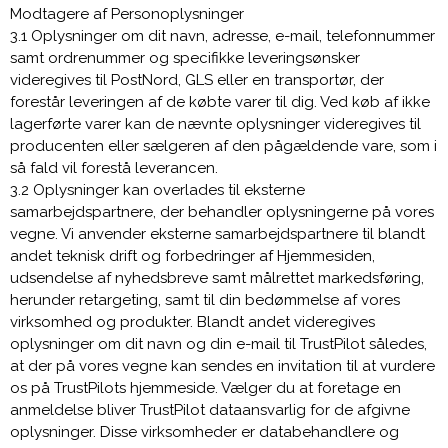
Modtagere af Personoplysninger
3.1 Oplysninger om dit navn, adresse, e-mail, telefonnummer
samt ordrenummer og specifikke leveringsønsker
videregives til PostNord, GLS eller en transportør, der
forestår leveringen af de købte varer til dig. Ved køb af ikke
lagerførte varer kan de nævnte oplysninger videregives til
producenten eller sælgeren af den pågældende vare, som i
så fald vil forestå leverancen.
3.2 Oplysninger kan overlades til eksterne
samarbejdspartnere, der behandler oplysningerne på vores
vegne. Vi anvender eksterne samarbejdspartnere til blandt
andet teknisk drift og forbedringer af Hjemmesiden,
udsendelse af nyhedsbreve samt målrettet markedsføring,
herunder retargeting, samt til din bedømmelse af vores
virksomhed og produkter. Blandt andet videregives
oplysninger om dit navn og din e-mail til TrustPilot således,
at der på vores vegne kan sendes en invitation til at vurdere
os på TrustPilots hjemmeside. Vælger du at foretage en
anmeldelse bliver TrustPilot dataansvarlig for de afgivne
oplysninger. Disse virksomheder er databehandlere og