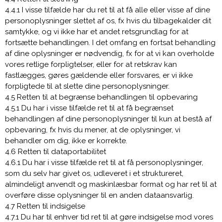
4.4.1 I visse tilfælde har du ret til at få alle eller visse af dine
personoplysninger slettet af os, fx hvis du tilbagekalder dit
samtykke, og vi ikke har et andet retsgrundlag for at
fortsætte behandlingen. I det omfang en fortsat behandling
af dine oplysninger er nødvendig, fx for at vi kan overholde
vores retlige forpligtelser, eller for at retskrav kan
fastlægges, gøres gældende eller forsvares, er vi ikke
forpligtede til at slette dine personoplysninger.
4.5 Retten til at begrænse behandlingen til opbevaring
4.5.1 Du har i visse tilfælde ret til at få begrænset
behandlingen af dine personoplysninger til kun at bestå af
opbevaring, fx hvis du mener, at de oplysninger, vi
behandler om dig, ikke er korrekte.
4.6 Retten til dataportabilitet
4.6.1 Du har i visse tilfælde ret til at få personoplysninger,
som du selv har givet os, udleveret i et struktureret,
almindeligt anvendt og maskinlæsbar format og har ret til at
overføre disse oplysninger til en anden dataansvarlig.
4.7 Retten til indsigelse
4.7.1 Du har til enhver tid ret til at gøre indsigelse mod vores