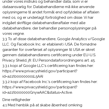
under vores instruks og behandler data, som vi er
dataansvarlig for. Databehandlerne må ikke anvende
oplysningerne til andet formål end opfyldelse af aftalen
med os, og er underlagt fortrolighed om disse. Vi har
indgået skriftlige databehandleraftaler med alle
databehandlere, der behandler personoplysninger på
vores vegne.
3.3 To af disse databehandlere, Google Analytics v/Google
LLC. Og Facebook Inc. er etableret i USA. De fornødne
garantier for overførsel af oplysninger til USA er sikret
gennem databehandlerens certificering under EU-U.S.
Privacy Shield, jfr. EU Persondataforordningens art. 45.
3.3.1 kopi af Google LLC's certificering kan findes her:
https://www.privacyshield.gov/participant?
id=a2zt000000001L5AAI
3.3.2 kopi af Facebook Inc.'s certificering kan findes her:
https://www.privacyshield.gov/participant?
id=a2zt0000000GnywAAC&status=Active.
Dine rettigheder
4.1 Med henblik på at skabe åbenhed omkring