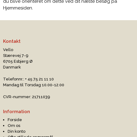
du blive orienteret om dette ved dit næste besøg på
Hjemmesiden.
Kontakt
Vello
Stærevej 7-9
6705 Esbjerg Ø
Danmark
Telefonnr.
:
+ 45 75 21 11 10
Mandag til Torsdag 10.00-12.00
CVR-nummer
:
21711039
Information
Forside
Om os
Din konto